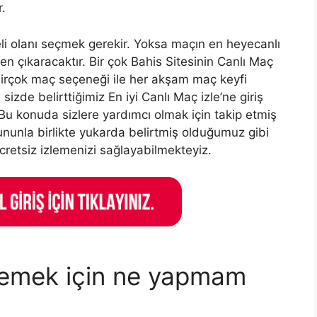
.
eli olanı seçmek gerekir. Yoksa maçın en heyecanlı
en çıkaracaktır. Bir çok Bahis Sitesinin Canlı Maç
birçok maç seçeneği ile her akşam maç keyfi
izde belirttiğimiz En iyi Canlı Maç izle’ne giriş
 Bu konuda sizlere yardımcı olmak için takip etmiş
unla birlikte yukarda belirtmiş olduğumuz gibi
ücretsiz izlemenizi sağlayabilmekteyiz.
memek için ne yapmam