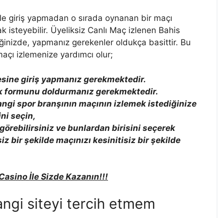
le giriş yapmadan o sırada oynanan bir maçı
k isteyebilir. Üyeliksiz Canlı Maç izlenen Bahis
diğinizde, yapmanız gerekenler oldukça basittir. Bu
maçı izlemenize yardımcı olur;
esine giriş yapmanız gerekmektedir.
ik formunu doldurmanız gerekmektedir.
 hangi spor branşının maçının izlemek istediğinize
ni seçin,
görebilirsiniz ve bunlardan birisini seçerek
z bir şekilde maçınızı kesinitisiz bir şekilde
Casino İle Sizde Kazanın!!!
angi siteyi tercih etmem