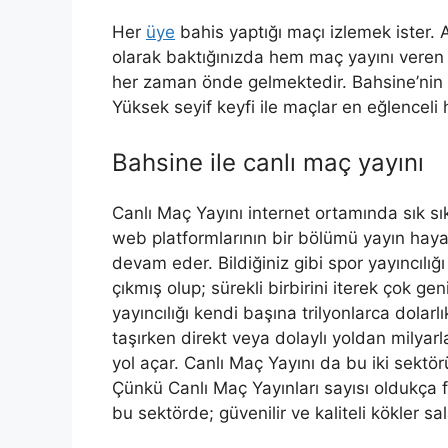
Her
üye
bahis yaptığı maçı izlemek ister
olarak baktığınızda hem maç yayını ver
her zaman önde gelmektedir. Bahsine’nin
Yüksek seyif keyfi ile maçlar en eğlenceli 
Bahsine ile canlı maç yayını
Canlı Maç Yayını internet ortamında sık sı
web platformlarının bir bölümü yayın hayat
devam eder. Bildiğiniz gibi spor yayıncılı
çıkmış olup; sürekli birbirini iterek çok g
yayıncılığı kendi başına trilyonlarca dolarl
taşırken direkt veya dolaylı yoldan milyar
yol açar. Canlı Maç Yayını da bu iki sektörü
Çünkü Canlı Maç Yayınları sayısı oldukça 
bu sektörde; güvenilir ve kaliteli kökler s