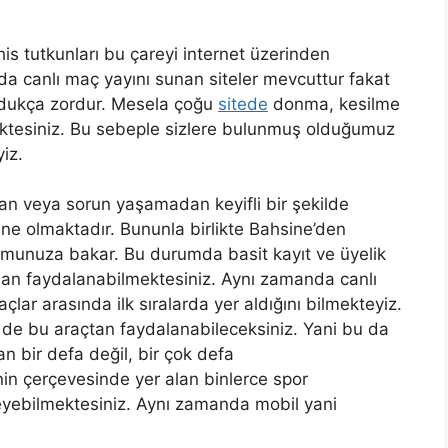
s tutkunları bu çareyi internet üzerinden
da canlı maç yayını sunan siteler mevcuttur fakat
oldukça zordur. Mesela çoğu
sitede
donma, kesilme
ektesiniz. Bu sebeple sizlere bulunmuş olduğumuz
iz.
veya sorun yaşamadan keyifli bir şekilde
ine olmaktadır. Bununla birlikte Bahsine’den
ormunuza bakar. Bu durumda basit kayıt ve üyelik
an faydalanabilmektesiniz. Aynı zamanda canlı
çlar arasında ilk sıralarda yer aldığını bilmekteyiz.
 de bu araçtan faydalanabileceksiniz. Yani bu da
n bir defa değil, bir çok defa
in çerçevesinde yer alan binlerce spor
leyebilmektesiniz. Aynı zamanda mobil yani