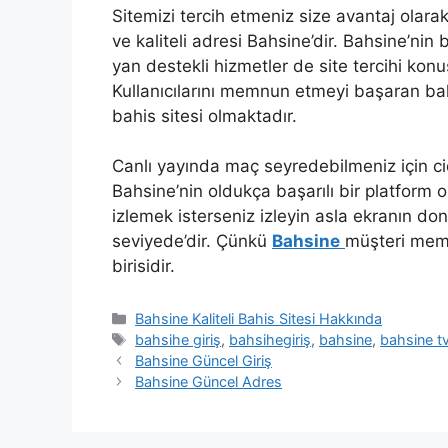
Sitemizi tercih etmeniz size avantaj olara
ve kaliteli adresi Bahsine’dir. Bahsine’nin
yan destekli hizmetler de site tercihi konu
Kullanıcılarını memnun etmeyi başaran ba
bahis sitesi olmaktadır.
Canlı yayında maç seyredebilmeniz için c
Bahsine’nin oldukça başarılı bir platfor
izlemek isterseniz izleyin asla ekranın do
seviyede’dir. Çünkü
Bahsine
müşteri mem
birisidir.
Kategoriler
Bahsine Kaliteli Bahis Sitesi Hakkında
Etiketler
bahsihe giriş
,
bahsihegiriş
,
bahsine
,
bahsine t
Bahsine Güncel Giriş
Bahsine Güncel Adres