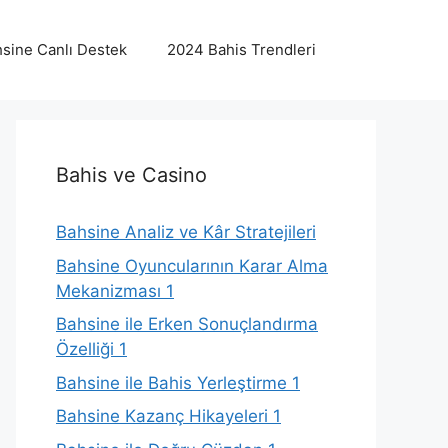
sine Canlı Destek
2024 Bahis Trendleri
Bahis ve Casino
Bahsine Analiz ve Kâr Stratejileri
Bahsine Oyuncularının Karar Alma
Mekanizması 1
Bahsine ile Erken Sonuçlandırma
Özelliği 1
Bahsine ile Bahis Yerleştirme 1
Bahsine Kazanç Hikayeleri 1