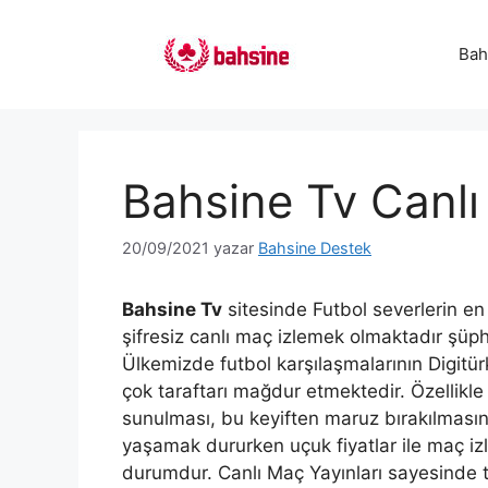
İçeriğe
atla
Bah
Bahsine Tv Canlı
20/09/2021
yazar
Bahsine Destek
Bahsine Tv
sitesinde Futbol severlerin en 
şifresiz canlı maç izlemek olmaktadır şüphe
Ülkemizde futbol karşılaşmalarının Digitür
çok taraftarı mağdur etmektedir. Özellikle 
sunulması, bu keyiften maruz bırakılmasın
yaşamak dururken uçuk fiyatlar ile maç izl
durumdur. Canlı Maç Yayınları sayesinde ta