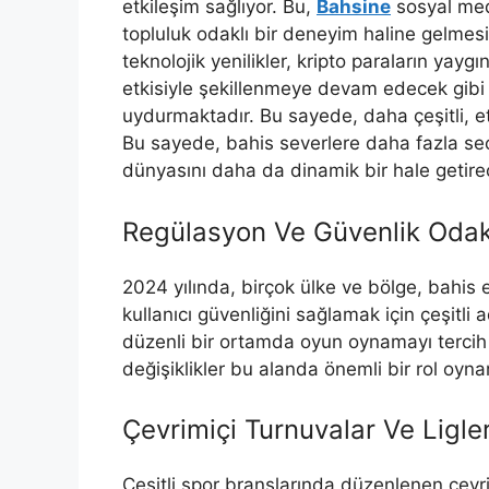
etkileşim sağlıyor. Bu,
Bahsine
sosyal med
topluluk odaklı bir deneyim haline gelmes
teknolojik yenilikler, kripto paraların yay
etkisiyle şekillenmeye devam edecek gibi
uydurmaktadır. Bu sayede, daha çeşitli, et
Bu sayede, bahis severlere daha fazla se
dünyasını daha da dinamik bir hale getire
Regülasyon Ve Güvenlik Odaklı
2024 yılında, birçok ülke ve bölge, bahis 
kullanıcı güvenliğini sağlamak için çeşitli
düzenli bir ortamda oyun oynamayı tercih e
değişiklikler bu alanda önemli bir rol oyn
Çevrimiçi Turnuvalar Ve Ligle
Çeşitli spor branşlarında düzenlenen çevri