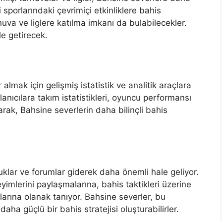
i sporlarındaki çevrimiçi etkinliklere bahis
uva ve liglere katılma imkanı da bulabilecekler.
e getirecek.
 almak için gelişmiş istatistik ve analitik araçlara
llanıcılara takım istatistikleri, oyuncu performansı
narak, Bahsine severlerin daha bilinçli bahis
uklar ve forumlar giderek daha önemli hale geliyor.
eyimlerini paylaşmalarına, bahis taktikleri üzerine
arına olanak tanıyor. Bahsine severler, bu
daha güçlü bir bahis stratejisi oluşturabilirler.