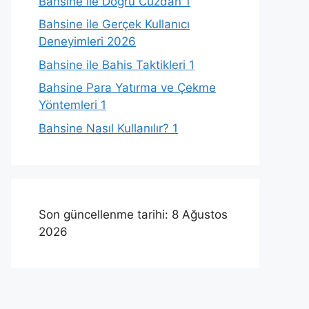
Bahsine ile Doğru Cüzdan 1
Bahsine ile Gerçek Kullanıcı
Deneyimleri 2026
Bahsine ile Bahis Taktikleri 1
Bahsine Para Yatırma ve Çekme
Yöntemleri 1
Bahsine Nasıl Kullanılır? 1
Son güncellenme tarihi: 8 Ağustos
2026