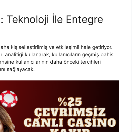
 Teknoloji İle Entegre
ha kişiselleştirilmiş ve etkileşimli hale getiriyor.
i analitiği kullanarak, kullanıcıların geçmiş bahis
hsine kullanıcılarının daha önceki tercihleri
ını sağlayacak.