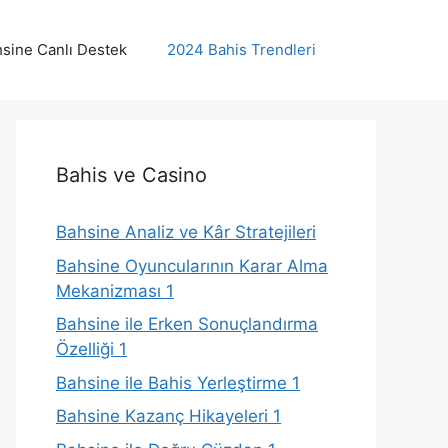
sine Canlı Destek
2024 Bahis Trendleri
Bahis ve Casino
Bahsine Analiz ve Kâr Stratejileri
Bahsine Oyuncularının Karar Alma
Mekanizması 1
Bahsine ile Erken Sonuçlandırma
Özelliği 1
Bahsine ile Bahis Yerleştirme 1
Bahsine Kazanç Hikayeleri 1