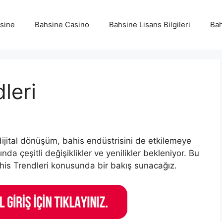
sine
Bahsine Casino
Bahsine Lisans Bilgileri
Bah
leri
dijital dönüşüm, bahis endüstrisini de etkilemeye
a çeşitli değişiklikler ve yenilikler bekleniyor. Bu
is Trendleri konusunda bir bakış sunacağız.