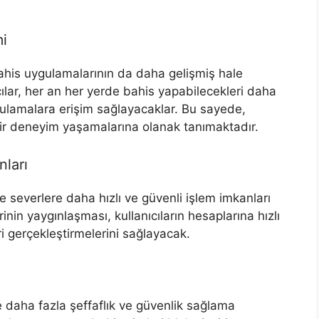
mi
 bahis uygulamalarının da daha gelişmiş hale
ılar, her an her yerde bahis yapabilecekleri daha
uygulamalara erişim sağlayacaklar. Bu sayede,
ir deneyim yaşamalarına olanak tanımaktadır.
ları
 severlere daha hızlı ve güvenli işlem imkanları
in yaygınlaşması, kullanıcıların hesaplarına hızlı
i gerçekleştirmelerini sağlayacak.
de daha fazla şeffaflık ve güvenlik sağlama