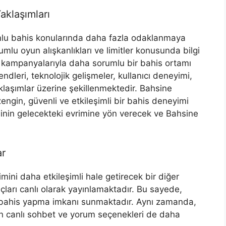
aklaşımları
rumlu bahis konularında daha fazla odaklanmaya
mlu oyun alışkanlıkları ve limitler konusunda bilgi
 kampanyalarıyla daha sorumlu bir bahis ortamı
dleri, teknolojik gelişmeler, kullanıcı deneyimi,
klaşımlar üzerine şekillenmektedir. Bahsine
zengin, güvenli ve etkileşimli bir bahis deneyimi
isinin gelecekteki evrimine yön verecek ve Bahsine
ar
mini daha etkileşimli hale getirecek bir diğer
açları canlı olarak yayınlamaktadır. Bu sayede,
ve bahis yapma imkanı sunmaktadır. Aynı zamanda,
için canlı sohbet ve yorum seçenekleri de daha