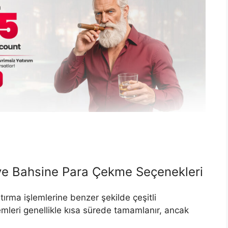
ve Bahsine Para Çekme Seçenekleri
ırma işlemlerine benzer şekilde çeşitli
leri genellikle kısa sürede tamamlanır, ancak