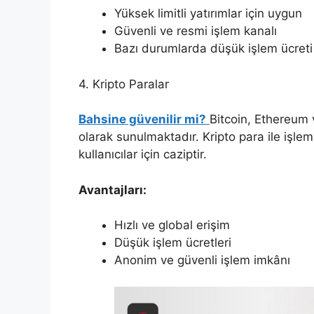
Yüksek limitli yatırımlar için uygun
Güvenli ve resmi işlem kanalı
Bazı durumlarda düşük işlem ücreti
4. Kripto Paralar
Bahsine güvenilir mi?
Bitcoin, Ethereum 
olarak sunulmaktadır. Kripto para ile işlem
kullanıcılar için caziptir.
Avantajları:
Hızlı ve global erişim
Düşük işlem ücretleri
Anonim ve güvenli işlem imkânı