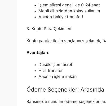
İşlem süresi genellikle 0-24 saat
Mobil cihazlardan kolay kullanım
Anında bakiye transferi
3. Kripto Para Çekimleri
Kripto paralar ile kazançlarınızı çekmek, özel
Avantajları:
Düşük işlem ücreti
Hızlı transfer
Anonim işlem imkânı
Ödeme Seçenekleri Arasında 
Bahsine’de sunulan ödeme seçenekleri ara