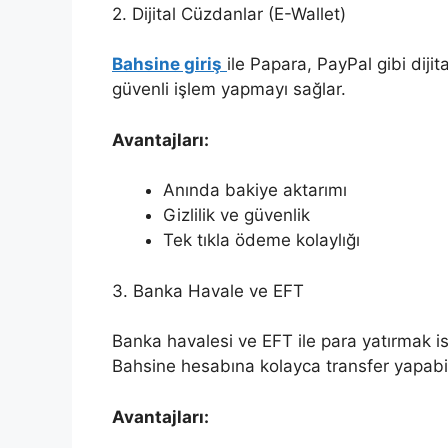
2. Dijital Cüzdanlar (E-Wallet)
Bahsine giriş
ile Papara, PayPal gibi dijit
güvenli işlem yapmayı sağlar.
Avantajları:
Anında bakiye aktarımı
Gizlilik ve güvenlik
Tek tıkla ödeme kolaylığı
3. Banka Havale ve EFT
Banka havalesi ve EFT ile para yatırmak i
Bahsine hesabına kolayca transfer yapabil
Avantajları: