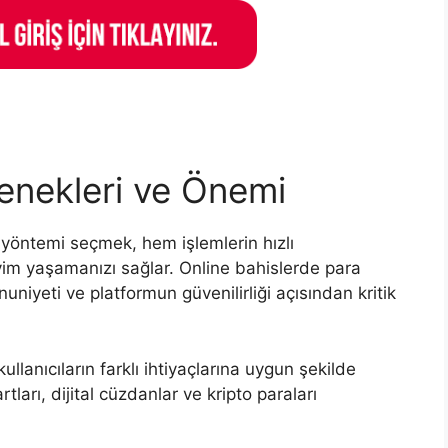
nekleri ve Önemi
yöntemi seçmek, hem işlemlerin hızlı
im yaşamanızı sağlar. Online bahislerde para
niyeti ve platformun güvenilirliği açısından kritik
lanıcıların farklı ihtiyaçlarına uygun şekilde
tları, dijital cüzdanlar ve kripto paraları