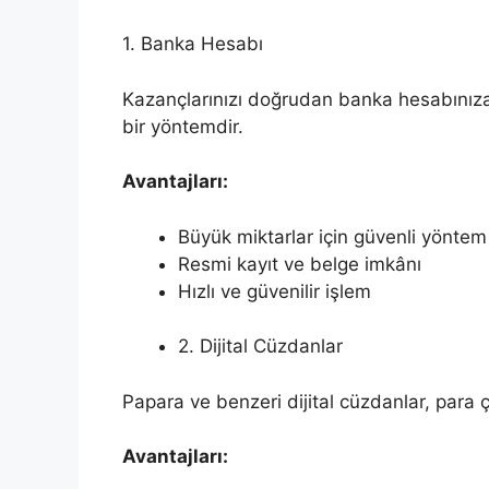
1. Banka Hesabı
Kazançlarınızı doğrudan banka hesabınıza ç
bir yöntemdir.
Avantajları:
Büyük miktarlar için güvenli yöntem
Resmi kayıt ve belge imkânı
Hızlı ve güvenilir işlem
2. Dijital Cüzdanlar
Papara ve benzeri dijital cüzdanlar, para 
Avantajları: