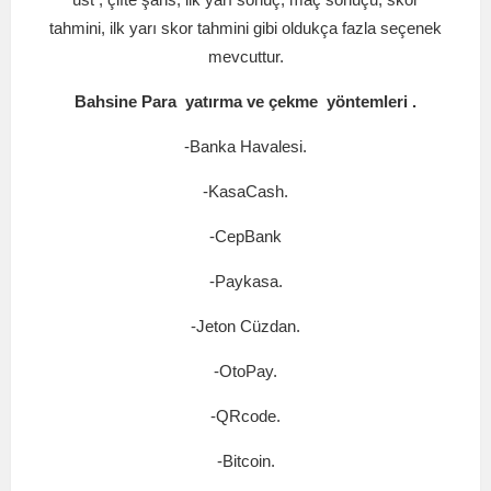
tahmini, ilk yarı skor tahmini gibi oldukça fazla seçenek
mevcuttur.
Bahsine Para yatırma ve çekme yöntemleri .
-Banka Havalesi.
-KasaCash.
-CepBank
-Paykasa.
-Jeton Cüzdan.
-OtoPay.
-QRcode.
-Bitcoin.