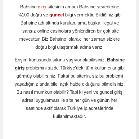
Bahsine
giriş
sitesinin amacı Bahsine severlerine
%100 doğru ve
güncel
bilgi vermektir. Bildiğiniz gibi
Bahsine adı altında kurulan, ama başka illegal ve
lisansız online casinolara yönlendiren bir çok site
mevcuttur. Biz Bahsine olarak her zaman sizlere
doğru bilgi ulaştırmak adına varız!
Erişim konusunda sıkıntı yaşıyor olabilirsiniz.
Bahsine
giriş
problemini sizde Türkiye'deki tüm kullanıcılar gibi
görmüş olabilirsiniz. Fakat bu sitenin, siz bu problemi
yaşadığınız anda bile, açık halde olduğunu bilmelisiniz.
Bu nasıl mümkün olabilir? Tabi ki yeni ve güncel giriş
adresi uygulaması ile site her gün ve günün her
saatinde aktif olarak Türkiye ip adreslerinde
kullanılmaktadır.