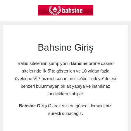
Bahsine Giriş
Bahis sitelerinin şampiyonu
Bahsine
online casino
sitelerinde ilk 5’ te gösterilen ve 10 yıldan fazla
üyelerine VİP hizmet sunan bir site’dir. Türkiye’ de eşi
benzeri bulunmayan bir alt yapıya ve inanılmaz
farklılıklara sahiptir.
Bahsine Giriş
Olarak sizlere güncel domainimizi
sürekli sunacağız.